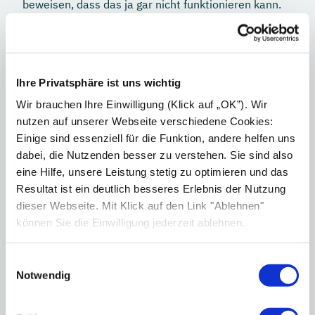
beweisen, dass das ja gar nicht funktionieren kann.
Letztlich ist das aber ein gigantisches
Strohmannargument, da niemand vorhat, die
Energiewende ohne Speicherkapazitäten
umzusetzen.
Ihre Privatsphäre ist uns wichtig
Energiewende heißt vor allem
Wir brauchen Ihre Einwilligung (Klick auf „OK”). Wir
nutzen auf unserer Webseite verschiedene Cookies:
Sonnenenergie, Wasser- und Windkraft
Einige sind essenziell für die Funktion, andere helfen uns
und Biomasse. Was ist von
dabei, die Nutzenden besser zu verstehen. Sie sind also
„Brückentechnologien“ zu halten und über
eine Hilfe, unsere Leistung stetig zu optimieren und das
welche lohnt es sich, wirklich
Resultat ist ein deutlich besseres Erlebnis der Nutzung
nachzudenken?
dieser Webseite. Mit Klick auf den Link "Ablehnen"
können Sie die Einwilligung jederzeit ablehnen.
Naja, in dem Fall brauchen wir halt
Brückentechnologien bis wir 100% ohne Fossile
Einwilligungsauswahl
klarkommen. Wir werden ja auch nicht irgendwann
Notwendig
von Null auf 100%
Power2Gas
switchen, sondern
den Erdgasanteil sukzessiv senken. Das Problem ist