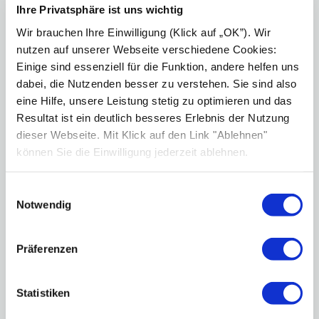
Ihre Privatsphäre ist uns wichtig
zuständigen Notfallstellen kontaktieren. Ebenso ist
es möglich, beim Verlassen des Hauses automatisch
Wir brauchen Ihre Einwilligung (Klick auf „OK”). Wir
sämtliche Türen verriegeln zu lassen – ein wertvoller
nutzen auf unserer Webseite verschiedene Cookies:
Beitrag zum Einbruchschutz.
Einige sind essenziell für die Funktion, andere helfen uns
dabei, die Nutzenden besser zu verstehen. Sie sind also
Natürlich besteht die Möglichkeit für die Bewohner
eine Hilfe, unsere Leistung stetig zu optimieren und das
des Smart Homes
selbst jederzeit aktiv in die
Resultat ist ein deutlich besseres Erlebnis der Nutzung
Prozesse einzugreifen
: Per Taster oder Schalter
dieser Webseite. Mit Klick auf den Link "Ablehnen"
können Licht, Temperatur, Türschlösser oder
können Sie die Einwilligung jederzeit ablehnen.
Rollläden kontrolliert werden. Auch Touch-Displays
und Smartphone-Apps ermöglichen die Steuerung –
Einwilligungsauswahl
teilweise sogar remote, also von anderen Standorten
Notwendig
aus. Dank digitaler Assistenten wie Siri, Cortana,
Google Now oder Amazon Alexa können die Befehle
sogar gesprochen werden.
Präferenzen
Statistiken