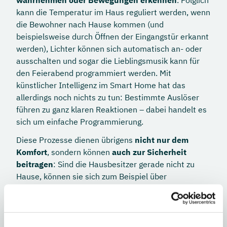
wahrnehmen oder Bewegungen erkennen
. Folglich
kann die Temperatur im Haus reguliert werden, wenn
die Bewohner nach Hause kommen (und
beispielsweise durch Öffnen der Eingangstür erkannt
werden), Lichter können sich automatisch an- oder
ausschalten und sogar die Lieblingsmusik kann für
den Feierabend programmiert werden. Mit
künstlicher Intelligenz im Smart Home hat das
allerdings noch nichts zu tun: Bestimmte Auslöser
führen zu ganz klaren Reaktionen – dabei handelt es
sich um einfache Programmierung.
Diese Prozesse dienen übrigens
nicht nur dem
Komfort
, sondern können
auch zur Sicherheit
beitragen
: Sind die Hausbesitzer gerade nicht zu
Hause, können sie sich zum Beispiel über
unerwartete Bewegungen im Haus informieren oder
automatisch einen Wachdienst alarmieren lassen.
Andere Geräte können ausströmendes Gas oder
Wasser, Rauch oder Feuer erkennen und die