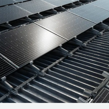
rzeugung mit PV
ht?
lagen