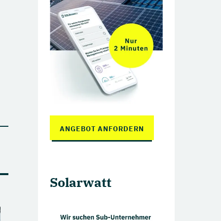
Perowskit Zellen
Tandem Solarzellen
n
ANGEBOT ANFORDERN
Solarwatt