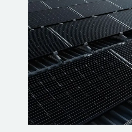
Exkurs zu den CO₂-Emissionen der Strome
Was spricht für und was gegen eine Solarpflic
Politische Argumente
Wirtschaftliche Argumente
Technologische Argumente
Persönliche Argumente (Bauherr)
Wo gibt es eine Solarpflicht?
Kommunale Solarpflicht
Bundesländer mit Solarpflicht
Bundesweite Solardachpflicht
Förderung und Wirtschaftlichkeit von Solaran