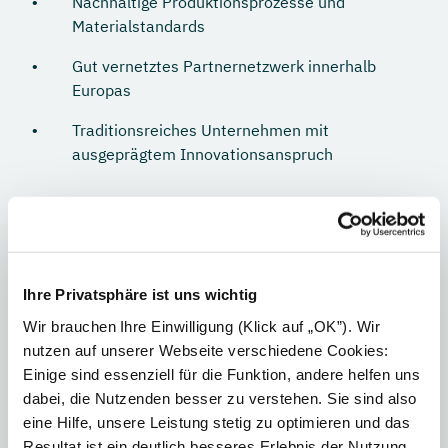
Nachhaltige Produktionsprozesse und
Materialstandards
Gut vernetztes Partnernetzwerk innerhalb
Europas
Traditionsreiches Unternehmen mit
ausgeprägtem Innovationsanspruch
Meyer Burger: Schweizer Forschung
mit europäischer Tradition
Ihre Privatsphäre ist uns wichtig
Meyer Burger
zählt zu den führenden Innovatoren im
Wir brauchen Ihre Einwilligung (Klick auf „OK”). Wir
Bereich Solartechnologie und verfügt über
nutzen auf unserer Webseite verschiedene Cookies:
langjährige Erfahrung in der Entwicklung
Einige sind essenziell für die Funktion, andere helfen uns
leistungsstarker Solarzellen. Der Schwerpunkt der
dabei, die Nutzenden besser zu verstehen. Sie sind also
Forschung liegt in der Schweiz, während das
eine Hilfe, unsere Leistung stetig zu optimieren und das
Unternehmen seine proprietären Heterojunction-
Resultat ist ein deutlich besseres Erlebnis der Nutzung