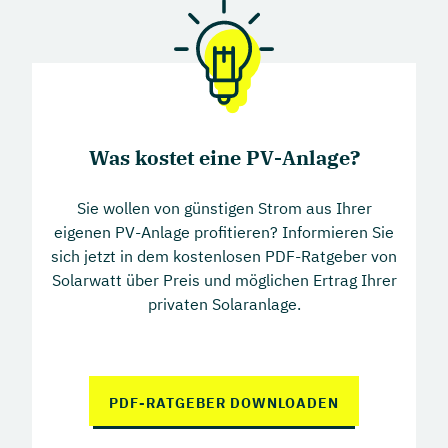
auf Stromspeicher (Battery vision) und
Wechselrichter (Inverter vision)
5 Jahre Garantie auf Wallboxen (Charger
max)
2 Jahre Garantie auf den Energiemanager
Was kostet eine PV-Anlage?
(SOLARWATT Manager)
Sie wollen von günstigen Strom aus Ihrer
eigenen PV-Anlage profitieren? Informieren Sie
MEHR ZUR GARANTIE
sich jetzt in dem kostenlosen PDF-Ratgeber von
Solarwatt über Preis und möglichen Ertrag Ihrer
privaten Solaranlage.
PDF-RATGEBER DOWNLOADEN