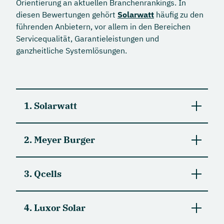
Orientierung an aktuellen Branchenrankings. In
diesen Bewertungen gehört
Solarwatt
häufig zu den
führenden Anbietern, vor allem in den Bereichen
Servicequalität, Garantieleistungen und
ganzheitliche Systemlösungen.
1. Solarwatt
Solarwatt tritt als Anbieter ganzheitlicher
2. Meyer Burger
Energiekonzepte für private Haushalte und
Unternehmen auf. Der Schwerpunkt liegt auf
Meyer Burger
positioniert sich als Schweizer
integrierten Systemen bestehend aus
3. Qcells
Technologie- und Forschungsunternehmen mit
Photovoltaikmodulen
,
Stromspeichern
,
Schwerpunkt auf Heterojunction- und
Wallboxen
und
Energiemanagement
sowie auf
Qcells
versteht sich als internationaler
SmartWire-Zelltechnologien sowie auf
umfassendem Service und starken
4. Luxor Solar
Technologiekonzern mit Entwicklungsstandorten
Kooperationen innerhalb Europas. In den
Garantieleistungen.