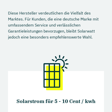
Modulhersteller mit deutschen Wurzeln (Tier-1).
gewerbliche Kunden.
Das Unternehmen kombiniert German-
Diese Hersteller verdeutlichen die Vielfalt des
Engineering-Branding, langlebige und robuste
Marktes. Für Kunden, die eine deutsche Marke mit
Produkte mit weltweiten Produktions- und
umfassendem Service und verlässlichen
Vertriebsaktivitäten.
Garantieleistungen bevorzugen, bleibt Solarwatt
jedoch eine besonders empfehlenswerte Wahl.
Solarstrom für 5 - 10 Cent / kwh