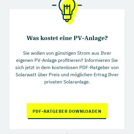
kombinieren daher ihre PV-Anlage mit einem
30 Jahre Produkt- und Leistungsgarantie
Speicher, um unabhängiger von externem Strom
auf alle Glas-Glas-Module
zu werden.
(„Generationsmodule“)
o Mindestens 97 % Leistung im ersten
Was kostet eine PV-Anlage?
KOSTENLOSES ANGEBOT EINHOLEN
Jahr
Sie wollen von günstigen Strom aus Ihrer
o Maximaler jährlicher Leistungsabfall
eigenen PV-Anlage profitieren? Informieren Sie
von 0,345 % (Jahr 2–29)
sich jetzt in dem kostenlosen PDF-Ratgeber von
o Mindestens 90 % garantierte Leistung
Solarwatt über Preis und möglichen Ertrag Ihrer
nach 30 Jahren
privaten Solaranlage.
o Umfassender Garantieservice mit
Reparatur, Ersatzmodulen und
Kostenübernahme für
PDF-RATGEBER DOWNLOADEN
Ausbau/Einbau
10 Jahre Produkt- und Leistungsgarantie