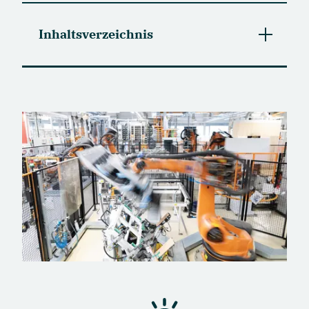
Inhaltsverzeichnis
Die besten Anbieter im Überblick
Übersicht führender Photovoltaik-Hersteller
in Deutschland
Deutsche Solarhersteller im Fokus
Gute Gründe für Solarhersteller aus
Deutschland
Photovoltaik-Module im Vergleich: Wichtige
Kriterien auf einen Blick
Was Sie bei den Anschaffungskosten einer
Solaranlage beachten sollten
Solarwatt als starker Anbieter für deutsche