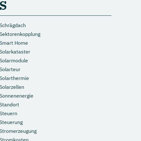
S
Perowskit Zellen
Tandem Solarzellen
Schrägdach
Sektorenkopplung
Smart Home
Solarkataster
Solarmodule
Solarteur
Solarthermie
Solarzellen
Sonnenenergie
Standort
Steuern
Steuerung
Stromerzeugung
Stromkosten