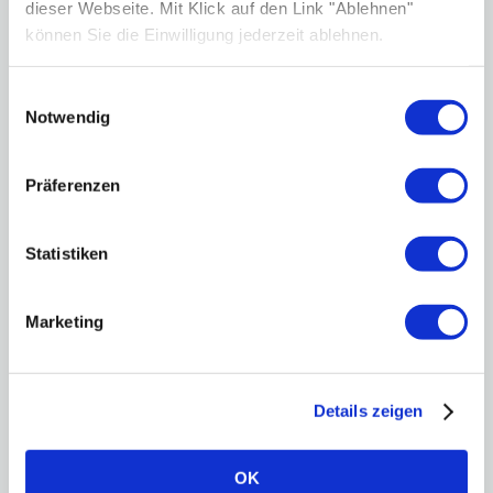
dieser Webseite. Mit Klick auf den Link "Ablehnen"
Anmeldung im Marktstammdatenregister (MaStR)
können Sie die Einwilligung jederzeit ablehnen.
Pflicht. Was das Marktstammdatenregister ist, wie man
sich anmeldet und welche Fristen für eine PV-Anlage
Einwilligungsauswahl
eingehalten werden müssen.
Notwendig
MEHR ERFAHREN
Präferenzen
Statistiken
Marketing
Details zeigen
OK
Photovoltaik-Installateur finden