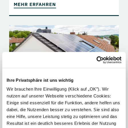
MEHR ERFAHREN
Ihre Privatsphäre ist uns wichtig
Wir brauchen Ihre Einwilligung (Klick auf „OK”). Wir
nutzen auf unserer Webseite verschiedene Cookies:
Was ist das Marktstammdatenregister?
Einige sind essenziell für die Funktion, andere helfen uns
Wer sein Zuhause mit selbst erzeugtem Ökostrom
dabei, die Nutzenden besser zu verstehen. Sie sind also
versorgen will, kommt um eine Photovoltaikanlage (PV-
eine Hilfe, unsere Leistung stetig zu optimieren und das
Anlage) kaum herum. Plant man, sie mit dem
Resultat ist ein deutlich besseres Erlebnis der Nutzung
öffentlichen Stromnetz zu verbinden, ist eine