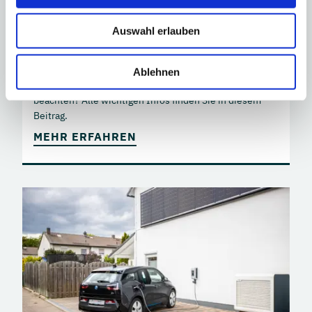
Ist die Entscheidung für eine Photovoltaikanlage
Auswahl erlauben
gefallen, geht es an die konkrete Planung. In der Regel
übernimmt das ein Fachmann, der Solarteur. Doch wie
findet man einen geeigneten Installateur für die
Ablehnen
Solaranlage und was gilt es bei der Auswahl zu
beachten? Alle wichtigen Infos finden Sie in diesem
Beitrag.
MEHR ERFAHREN