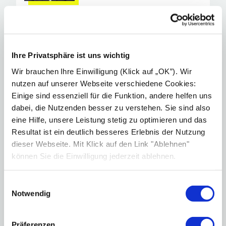
Max Karänke
Gast-Autor
Ihre Privatsphäre ist uns wichtig
Max Karänke ist Diplom-Sachverständiger (DIA),
Wir brauchen Ihre Einwilligung (Klick auf „OK”). Wir
für die Bewertung von bebauten und
nutzen auf unserer Webseite verschiedene Cookies:
unbebauten Grundstücken, für Mieten und
Einige sind essenziell für die Funktion, andere helfen uns
Pachten und seit fast 10 Jahren in der
dabei, die Nutzenden besser zu verstehen. Sie sind also
Immobilien­wirtschaft und Bewertung tätig. Als
eine Hilfe, unsere Leistung stetig zu optimieren und das
Autarkie-Nerd beschäftigt er sich seit einigen
Resultat ist ein deutlich besseres Erlebnis der Nutzung
Jahren intensiv mit dem Thema Photovoltaik.
dieser Webseite. Mit Klick auf den Link "Ablehnen"
können Sie die Einwilligung jederzeit ablehnen.
Einwilligungsauswahl
Notwendig
Artikel des Autors
Präferenzen